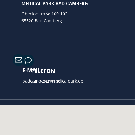
MEDICAL PARK BAD CAMBERG
Obertorstraße 100-102
65520 Bad Camberg

v
E-MAIL
TELEFON
badcamberg@medicalpark.de
+49 6434 9190
}
TEL. SPRECHZEITEN