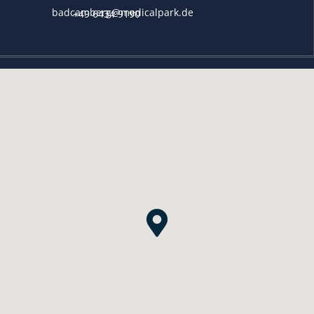
badcamberg@medicalpark.de
+49 6434 9190
}
TEL. SPRECHZEITEN
Montag - Freitag
von 08:00-09:00 Uhr
und 15:00-17:00 Uhr
