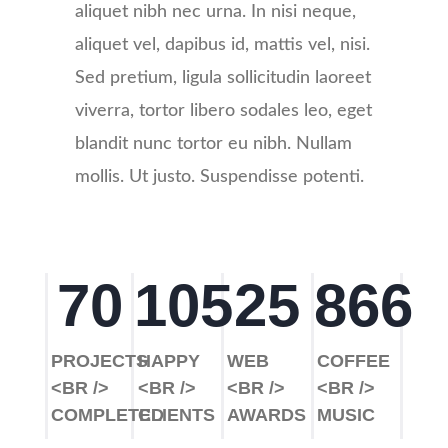
aliquet nibh nec urna. In nisi neque,
aliquet vel, dapibus id, mattis vel, nisi.
Sed pretium, ligula sollicitudin laoreet
viverra, tortor libero sodales leo, eget
blandit nunc tortor eu nibh. Nullam
mollis. Ut justo. Suspendisse potenti.
70
105
25
866
PROJECTS
HAPPY
WEB
COFFEE
<BR />
<BR />
<BR />
<BR />
COMPLETED
CLIENTS
AWARDS
MUSIC