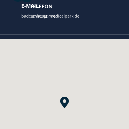
E-MAIL
TELEFON
badcamberg@medicalpark.de
+49 6434 9190
}
TEL. SPRECHZEITEN
Montag - Freitag
von 08:00-09:00 Uhr
und 15:00-17:00 Uhr
